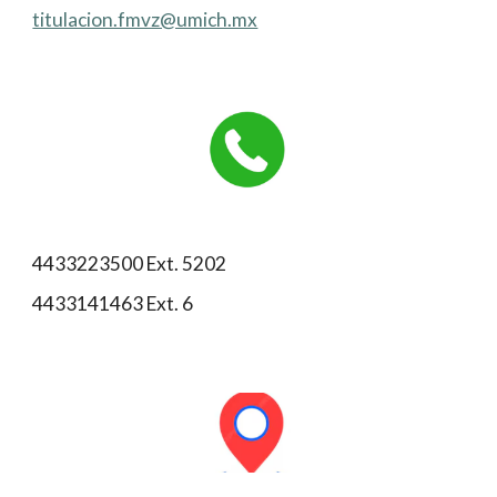
titulacion.fmvz@umich.mx
4433223500 Ext. 5202
4433141463 Ext. 6